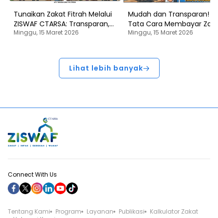
Tunaikan Zakat Fitrah Melalui
Mudah dan Transparan! In
ZISWAF CTARSA: Transparan,
Tata Cara Membayar Zaka
Minggu, 15 Maret 2026
Minggu, 15 Maret 2026
0% Hak Amil, dan Dikelola
Infaq, Sedekah, dan Waka
Profesional
Melalui Platform
Ziswafctarsa.id
Lihat lebih banyak
Connect With Us
Tentang Kami
Program
Layanan
Publikasi
Kalkulator Zakat