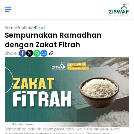
Home
>
Publikasi
>
Detail
Sempurnakan Ramadhan
dengan Zakat Fitrah
Share :
Ramadhan adalah bulan penyucian jiwa. Sebulan penuh kita
menahan lapar, dahaga, dan hawa nafsu. Kini saatnya