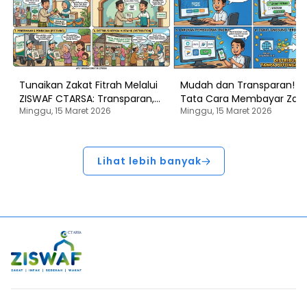
Tunaikan Zakat Fitrah Melalui
Mudah dan Transparan! In
ZISWAF CTARSA: Transparan,
Tata Cara Membayar Zaka
Minggu, 15 Maret 2026
Minggu, 15 Maret 2026
0% Hak Amil, dan Dikelola
Infaq, Sedekah, dan Waka
Profesional
Melalui Platform
Ziswafctarsa.id
Lihat lebih banyak