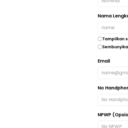
Nama Lengk
Tampilkan 
Sembunyikan
Email
No Handpho
NPWP (Opsio