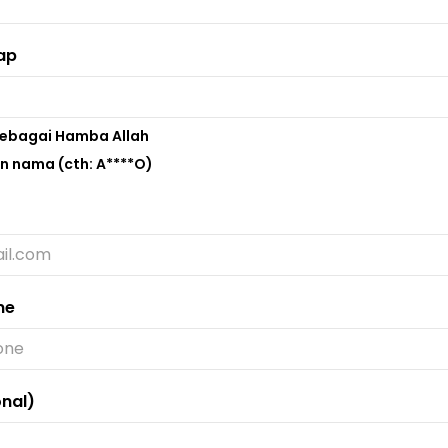
ap
sebagai Hamba Allah
 nama (cth: A****O)
ne
nal)