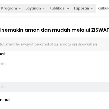
Program
Layanan
Publikasi
Laporan
Kalkul
 semakin aman dan mudah melalui ZISWA
uk memiliki riwayat beramal atau isi data diri dibawah ini
mal
minal