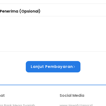
 Penerima (Opsional)
Lanjut Pembayaran
at
Social Media
a Bank Mega Syariah,
www.ziswafctarsa.id